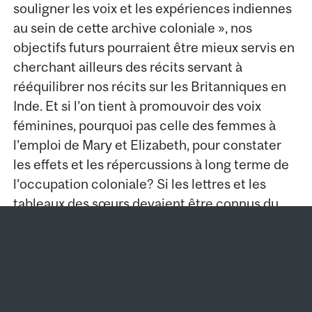
souligner les voix et les expériences indiennes
au sein de cette archive coloniale », nos
objectifs futurs pourraient être mieux servis en
cherchant ailleurs des récits servant à
rééquilibrer nos récits sur les Britanniques en
Inde. Et si l’on tient à promouvoir des voix
féminines, pourquoi pas celle des femmes à
l’emploi de Mary et Elizabeth, pour constater
les effets et les répercussions à long terme de
l’occupation coloniale? Si les lettres et les
tableaux des sœurs devaient être connus du
public, il en va de même des traces laissées par
leurs contemporains indiens.
Mary Symonds à sa sœur, Hester « Hetty » Symonds
Mary Symonds à sa mère, Esther Symonds, Madras,
Elizabeth Gwillim à sa mère, Esther Symonds, le 12
Elizabeth Gwillim à sa mère, Esther Symonds, le 12
Elizabeth Gwillim à sa mère, Esther Symonds, 17
Mary Symonds à sa mère, Esther Symonds, le 2
James, Madras, 11 février 1802
14 octobre 1801
octobre 1804
octobre 1804
octobre 1801
février 1805