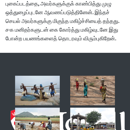
புகைப்படத்தை
,
அவர்களுக்குக்‌ காண்பித்து முழு
ஒத்துழைப்புடனே ஆவணப்படுத்தினேன்‌
.
இந்தச்‌
செயல்‌ அவர்களுக்கு மிகுந்த மகிழ்ச்சியைத்‌ தந்தது
.
௪க மனிதர்களுடன்‌ கை கோர்த்து மகிழ்வுடனே இது
போன்ற பயணங்களைத்‌ தொடரவும்‌ விரும்புகிறேன்‌
.
-
ரேகா விஜயசங்கர்‌