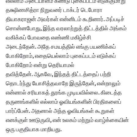
எல்லாம்‌ அடையாளம்‌ கண்டு புகைப்படம்‌ எடுக்குமாறு
தக்ஷிணசித்ரா நிறுவனர்‌ டாக்டர்‌ டெபோரா
தியாகராஜன்‌ அவர்கள்‌ என்னிடம்‌ கூறினார்‌
.
அப்படிச்‌
சொன்னபோது
,
இந்த வரலாற்றுத்‌ திட்டத்தில்‌ அங்கம்‌
வகிக்கப்‌ போவதை எண்ணி மகிழ்ச்சி
அடைந்தேன்‌
.
அதே சமயத்தில்‌ எங்கு பயணிக்கப்‌
போகிறோம்‌
,
எதையெல்லாம்‌ புகைப்படம்‌ எடுக்கப்‌
போகிறோம்‌ என்று தெரியாமல்‌
தவித்தேன்‌
.
ஆகவே
,
இந்தத்‌ திட்டத்தைப்‌ பற்றி
தொடர்ந்து யோசித்தவாறே இருந்தேன்‌
,
என்றாலும்‌
என்னால்‌ சரியாகத்‌ தூங்க முடியவில்லை
.
கிடைத்த
தருணங்களில்‌ எல்லாம்‌ ஓவியங்களின்‌ பிரதிகளைப்‌
பார்ப்பேன்‌
.
அதனால்‌ அந்த ஓவியங்கள்‌ கூறுகள்‌
எனக்குள்‌ ஊடுருவி
,
என்‌ உலகம்‌ மற்றும்‌ வாழ்க்கையின்‌
ஒரு பகுதியாக மாறியது
.