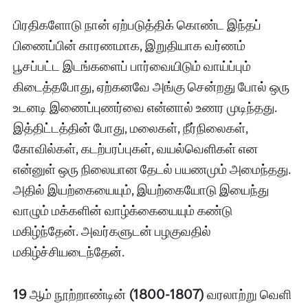
பிரதிகளோடு நான்‌ ஏற்படுத்திக்‌ கொண்ட இந்தப்‌
பிணைப்பின்‌ காரணமாக, இறுதியாக வர்ணம்‌
பூசப்பட்ட இடங்களைப்‌ பார்வையிடும்‌ வாய்ப்பும்‌
கிடைத்தபோது, ஏற்கனவே அங்கு சென்றது போல்‌ ஒரு
உடனடி இணைப்புணர்வை என்னால்‌ உணர முடிந்தது.
இத்திட்டத்தின்‌ போது, மலைகள்‌, நீர்நிலைகள்‌,
கோவில்கள்‌, கடற்பரப்புகள்‌, வயல்வெளிகள்‌ என
என்னுள்‌ ஒரு நிலையான தேடல்‌ பயணமும்‌ அமைந்தது.
அதில்‌ இயற்கையையும்‌, இயற்கையோடு இயைந்து
வாழும்‌ மக்களின்‌ வாழ்க்கையையும்‌ கண்டு
மகிழ்ந்தேன்‌. அவர்களுடன்‌ பழகுவதில்‌
மகிழ்ச்சியடைந்தேன்‌.
19
ஆம்‌ நூற்றாண்டின்‌
(1800-1807)
வரலாற்று வெளி