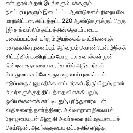
என்பதால்‌ அதன்‌ இடங்களும்‌ மக்களும்‌
நிலப்பரப்புகளும்‌ இடைப்பட்ட ஆண்டுகளில்‌ நிறையவே
மாறிவிட்டன
.
கிட்டத்தட்ட
220
ஆண்டுகளுக்குப்‌ பிறகு
இந்த க்வில்லிம்‌ திட்டத்தின்‌ தொடர்புடைய
புகைப்படங்கள்‌ மற்றும்‌ இயற்கைக்‌ காட்சிகளைத்‌
தேடுவதில்‌ முனைப்பும்‌ ஆர்வமும்‌ கொண்டேன்‌
.
இந்தத்‌
திட்டத்தில்‌ பணிபுரியும்‌ போது பல சவால்கள்‌ முன்‌
நின்றன
.
உதாரணமாக
,
கோயில்‌ அதிகாரிகள்‌
பொதுவாக உள்ளே கருவறையைப்‌ புகைப்படம்‌
எடுப்பதை அனுமதிக்க மாட்டார்கள்‌
.
இருப்பினும்‌
,
நான்‌
அவர்களுக்குத்‌ திட்டத்தை விளக்கியதும்‌
,
ஓவியங்களைக்‌ காட்டியதும்‌
,
புரிந்துணர்வுடன்‌
விதிகளைத்‌ தளர்த்தினர்‌
.
அவ்வாறான நிலையில்‌
தோழமையுடன்‌ அணுகி அவர்களை நிம்மதியடையச்‌
செய்தேன்‌
.
அவர்களுடைய ஒப்புதலில்‌ எடுத்த